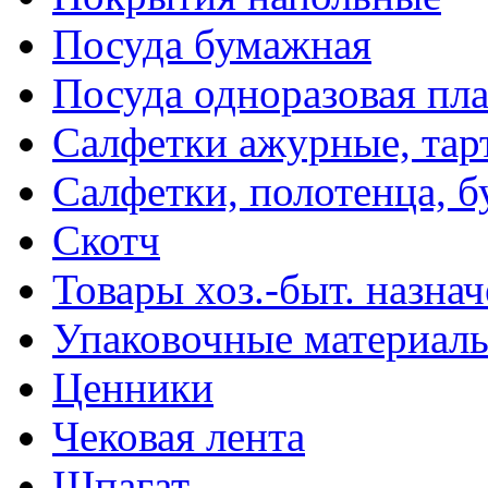
Посуда бумажная
Посуда одноразовая пл
Салфетки ажурные, тар
Салфетки, полотенца, б
Скотч
Товары хоз.-быт. назна
Упаковочные материал
Ценники
Чековая лента
Шпагат