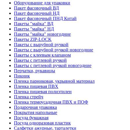
Оборудование для упаковки
Пакет фасовочный ВД
Пакет фасовочный НД
Пакет фасовочный ПНД Китай
Пакеты "майка" ВД
Пакеты "майка" НД
Пакеты "майка" новогодние
Пакеты ZIP-LOCK
Пакеты с вырубной ручкой
Пакеты с вырубной ручкой новогодние
Пакеты с клеевым клапаном
Пакеты с петлевой ручкой
Пакеты с петлевой ручкой новогодние
Перчатки, рукавицы
Пикник
Пленка парниковая, укрывной материал
Пленка пищевая ПВХ
Пленка пищевая полиэтилен
Пленка стрейч
Пленка термоусадочная ПВХ и ПОФ
Подарочная упаковка
Покрытия напольные
Посуда бумажная
Посуда одноразовая пластик
Салфетки ажурные, тарталетки