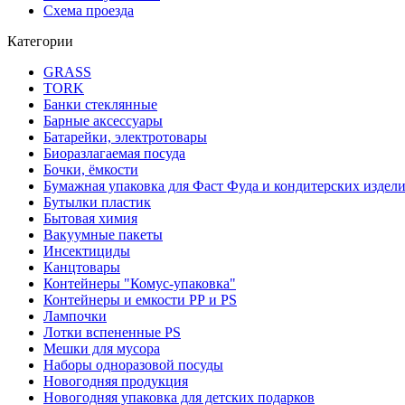
Схема проезда
Категории
GRASS
TORK
Банки стеклянные
Барные аксессуары
Батарейки, электротовары
Биоразлагаемая посуда
Бочки, ёмкости
Бумажная упаковка для Фаст Фуда и кондитерских издел
Бутылки пластик
Бытовая химия
Вакуумные пакеты
Инсектициды
Канцтовары
Контейнеры "Комус-упаковка"
Контейнеры и емкости РР и PS
Лампочки
Лотки вспененные PS
Мешки для мусора
Наборы одноразовой посуды
Новогодняя продукция
Новогодняя упаковка для детских подарков