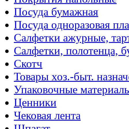
Посуда бумажная
Посуда одноразовая пл
Салфетки ажурные, тар
Салфетки, полотенца, б
Скотч
Товары хоз.-быт. назна
Упаковочные материал
Ценники
Чековая лента
Шпагат