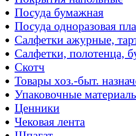
Посуда бумажная
Посуда одноразовая пл
Салфетки ажурные, тар
Салфетки, полотенца, б
Скотч
Товары хоз.-быт. назна
Упаковочные материал
Ценники
Чековая лента
Шпагат