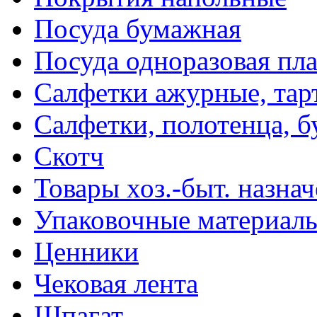
Посуда бумажная
Посуда одноразовая пл
Салфетки ажурные, тар
Салфетки, полотенца, б
Скотч
Товары хоз.-быт. назна
Упаковочные материал
Ценники
Чековая лента
Шпагат