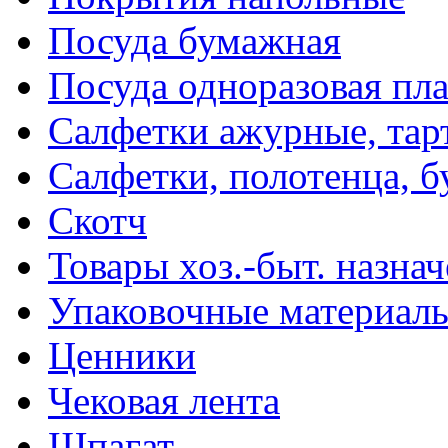
Посуда бумажная
Посуда одноразовая пл
Салфетки ажурные, тар
Салфетки, полотенца, б
Скотч
Товары хоз.-быт. назна
Упаковочные материал
Ценники
Чековая лента
Шпагат