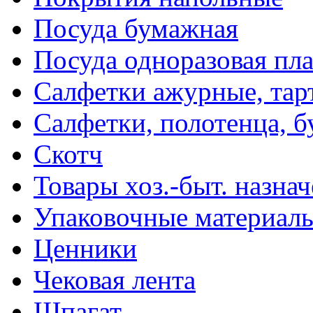
Посуда бумажная
Посуда одноразовая пл
Салфетки ажурные, тар
Салфетки, полотенца, б
Скотч
Товары хоз.-быт. назна
Упаковочные материал
Ценники
Чековая лента
Шпагат