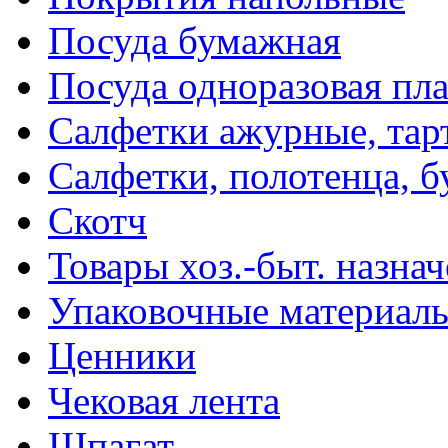
Посуда бумажная
Посуда одноразовая пл
Салфетки ажурные, тар
Салфетки, полотенца, б
Скотч
Товары хоз.-быт. назна
Упаковочные материал
Ценники
Чековая лента
Шпагат