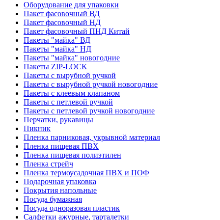
Оборудование для упаковки
Пакет фасовочный ВД
Пакет фасовочный НД
Пакет фасовочный ПНД Китай
Пакеты "майка" ВД
Пакеты "майка" НД
Пакеты "майка" новогодние
Пакеты ZIP-LOCK
Пакеты с вырубной ручкой
Пакеты с вырубной ручкой новогодние
Пакеты с клеевым клапаном
Пакеты с петлевой ручкой
Пакеты с петлевой ручкой новогодние
Перчатки, рукавицы
Пикник
Пленка парниковая, укрывной материал
Пленка пищевая ПВХ
Пленка пищевая полиэтилен
Пленка стрейч
Пленка термоусадочная ПВХ и ПОФ
Подарочная упаковка
Покрытия напольные
Посуда бумажная
Посуда одноразовая пластик
Салфетки ажурные, тарталетки