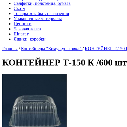
Салфетки, полотенца, бумага
Скотч
Товары хоз.-быт. назначения
Упаковочные материалы
Ценники
Чековая лента
Шпагат
Ящики, коробки
Главная
/
Контейнеры "Комус-упаковка"
/
КОНТЕЙНЕР Т-150 К
КОНТЕЙНЕР Т-150 К /600 шт