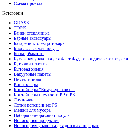
Схема проезда
Категории
GRASS
TORK
Банки стеклянные
Барные аксессуары
Батарейки, электротовары
Биоразлагаемая посуда
Бочки, ёмкости
Бумажная упаковка для Фаст Фуда и кондитерских издел
Бутылки пластик
Бытовая химия
Вакуумные пакеты
Инсектициды
Канцтовары
Контейнеры "Комус-упаковка"
Контейнеры и емкости РР и PS
Лампочки
Лотки вспененные PS
Мешки для мусора
Наборы одноразовой посуды
Новогодняя продукция
Новогодняя упаковка для детских подарков