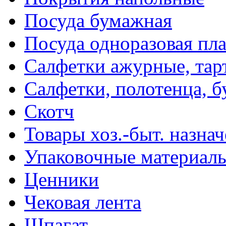
Посуда бумажная
Посуда одноразовая пл
Салфетки ажурные, тар
Салфетки, полотенца, б
Скотч
Товары хоз.-быт. назна
Упаковочные материал
Ценники
Чековая лента
Шпагат