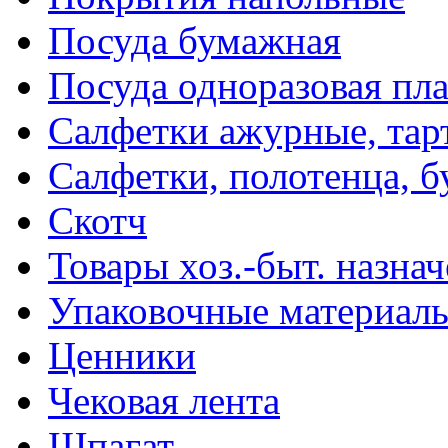
Посуда бумажная
Посуда одноразовая пл
Салфетки ажурные, тар
Салфетки, полотенца, б
Скотч
Товары хоз.-быт. назна
Упаковочные материал
Ценники
Чековая лента
Шпагат