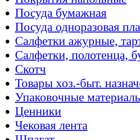
Посуда бумажная
Посуда одноразовая пл
Салфетки ажурные, тар
Салфетки, полотенца, б
Скотч
Товары хоз.-быт. назна
Упаковочные материал
Ценники
Чековая лента
Шпагат