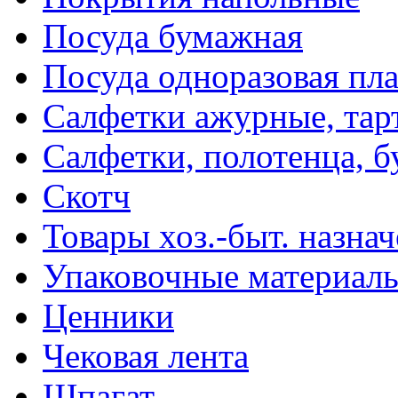
Посуда бумажная
Посуда одноразовая пл
Салфетки ажурные, тар
Салфетки, полотенца, б
Скотч
Товары хоз.-быт. назна
Упаковочные материал
Ценники
Чековая лента
Шпагат