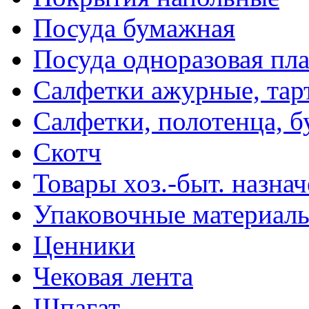
Посуда бумажная
Посуда одноразовая пл
Салфетки ажурные, тар
Салфетки, полотенца, б
Скотч
Товары хоз.-быт. назна
Упаковочные материал
Ценники
Чековая лента
Шпагат