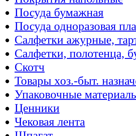
Посуда бумажная
Посуда одноразовая пл
Салфетки ажурные, тар
Салфетки, полотенца, б
Скотч
Товары хоз.-быт. назна
Упаковочные материал
Ценники
Чековая лента
Шпагат