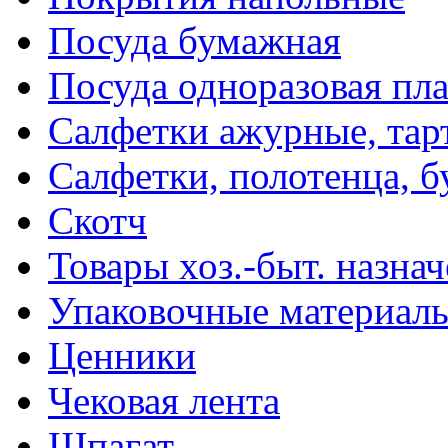
Посуда бумажная
Посуда одноразовая пл
Салфетки ажурные, тар
Салфетки, полотенца, б
Скотч
Товары хоз.-быт. назна
Упаковочные материал
Ценники
Чековая лента
Шпагат