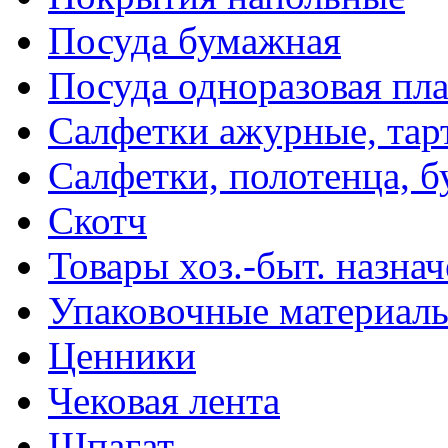
Посуда бумажная
Посуда одноразовая пл
Салфетки ажурные, тар
Салфетки, полотенца, б
Скотч
Товары хоз.-быт. назна
Упаковочные материал
Ценники
Чековая лента
Шпагат