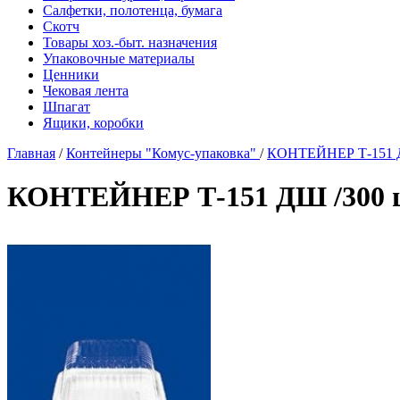
Салфетки, полотенца, бумага
Скотч
Товары хоз.-быт. назначения
Упаковочные материалы
Ценники
Чековая лента
Шпагат
Ящики, коробки
Главная
/
Контейнеры "Комус-упаковка"
/
КОНТЕЙНЕР Т-151 Д
КОНТЕЙНЕР Т-151 ДШ /300 