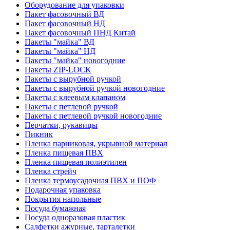
Оборудование для упаковки
Пакет фасовочный ВД
Пакет фасовочный НД
Пакет фасовочный ПНД Китай
Пакеты "майка" ВД
Пакеты "майка" НД
Пакеты "майка" новогодние
Пакеты ZIP-LOCK
Пакеты с вырубной ручкой
Пакеты с вырубной ручкой новогодние
Пакеты с клеевым клапаном
Пакеты с петлевой ручкой
Пакеты с петлевой ручкой новогодние
Перчатки, рукавицы
Пикник
Пленка парниковая, укрывной материал
Пленка пищевая ПВХ
Пленка пищевая полиэтилен
Пленка стрейч
Пленка термоусадочная ПВХ и ПОФ
Подарочная упаковка
Покрытия напольные
Посуда бумажная
Посуда одноразовая пластик
Салфетки ажурные, тарталетки