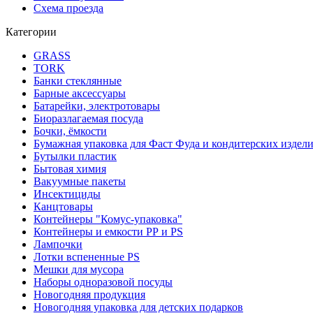
Схема проезда
Категории
GRASS
TORK
Банки стеклянные
Барные аксессуары
Батарейки, электротовары
Биоразлагаемая посуда
Бочки, ёмкости
Бумажная упаковка для Фаст Фуда и кондитерских издел
Бутылки пластик
Бытовая химия
Вакуумные пакеты
Инсектициды
Канцтовары
Контейнеры "Комус-упаковка"
Контейнеры и емкости РР и PS
Лампочки
Лотки вспененные PS
Мешки для мусора
Наборы одноразовой посуды
Новогодняя продукция
Новогодняя упаковка для детских подарков