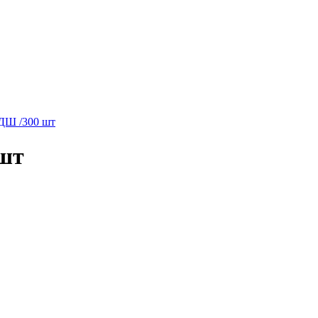
Ш /300 шт
шт