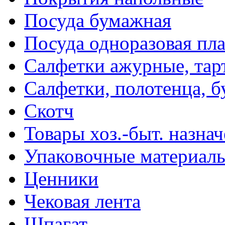
Посуда бумажная
Посуда одноразовая пл
Салфетки ажурные, тар
Салфетки, полотенца, б
Скотч
Товары хоз.-быт. назна
Упаковочные материал
Ценники
Чековая лента
Шпагат