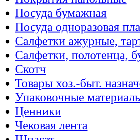
Посуда бумажная
Посуда одноразовая пл
Салфетки ажурные, тар
Салфетки, полотенца, б
Скотч
Товары хоз.-быт. назна
Упаковочные материал
Ценники
Чековая лента
Шпагат