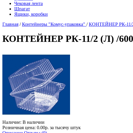
Чековая лента
Шпагат
Ящики, коробки
Главная
/
Контейнеры "Комус-упаковка"
/
КОНТЕЙНЕР РК-11/2 
КОНТЕЙНЕР РК-11/2 (Л) /60
Наличие:
В наличии
Розничная цена: 0.00р. за тысячу штук
Описание
Отзывы (0)