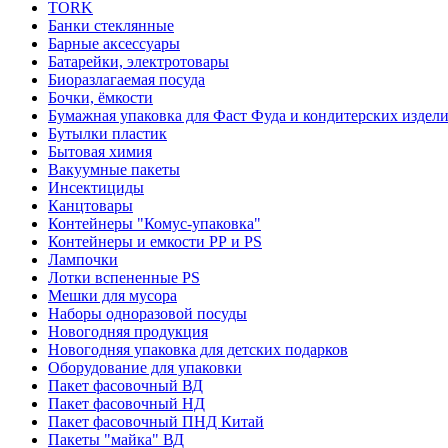
TORK
Банки стеклянные
Барные аксессуары
Батарейки, электротовары
Биоразлагаемая посуда
Бочки, ёмкости
Бумажная упаковка для Фаст Фуда и кондитерских издел
Бутылки пластик
Бытовая химия
Вакуумные пакеты
Инсектициды
Канцтовары
Контейнеры "Комус-упаковка"
Контейнеры и емкости РР и PS
Лампочки
Лотки вспененные PS
Мешки для мусора
Наборы одноразовой посуды
Новогодняя продукция
Новогодняя упаковка для детских подарков
Оборудование для упаковки
Пакет фасовочный ВД
Пакет фасовочный НД
Пакет фасовочный ПНД Китай
Пакеты "майка" ВД