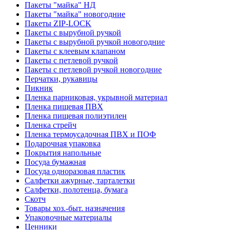
Пакеты "майка" НД
Пакеты "майка" новогодние
Пакеты ZIP-LOCK
Пакеты с вырубной ручкой
Пакеты с вырубной ручкой новогодние
Пакеты с клеевым клапаном
Пакеты с петлевой ручкой
Пакеты с петлевой ручкой новогодние
Перчатки, рукавицы
Пикник
Пленка парниковая, укрывной материал
Пленка пищевая ПВХ
Пленка пищевая полиэтилен
Пленка стрейч
Пленка термоусадочная ПВХ и ПОФ
Подарочная упаковка
Покрытия напольные
Посуда бумажная
Посуда одноразовая пластик
Салфетки ажурные, тарталетки
Салфетки, полотенца, бумага
Скотч
Товары хоз.-быт. назначения
Упаковочные материалы
Ценники