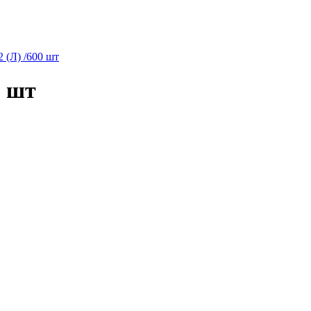
(Л) /600 шт
0 шт