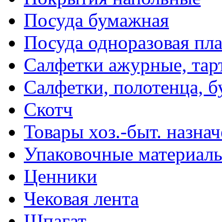
Посуда бумажная
Посуда одноразовая пл
Салфетки ажурные, тар
Салфетки, полотенца, б
Скотч
Товары хоз.-быт. назна
Упаковочные материал
Ценники
Чековая лента
Шпагат