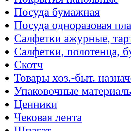
Посуда бумажная
Посуда одноразовая пл
Салфетки ажурные, тар
Салфетки, полотенца, б
Скотч
Товары хоз.-быт. назна
Упаковочные материал
Ценники
Чековая лента
Шпагат