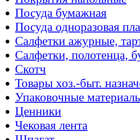
Посуда бумажная
Посуда одноразовая пл
Салфетки ажурные, тар
Салфетки, полотенца, б
Скотч
Товары хоз.-быт. назна
Упаковочные материал
Ценники
Чековая лента
Шпагат