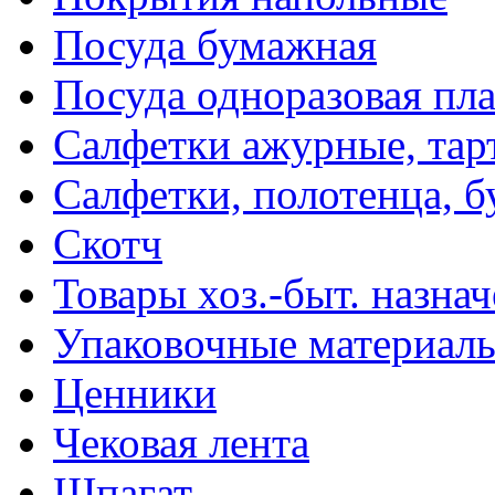
Посуда бумажная
Посуда одноразовая пл
Салфетки ажурные, тар
Салфетки, полотенца, б
Скотч
Товары хоз.-быт. назна
Упаковочные материал
Ценники
Чековая лента
Шпагат