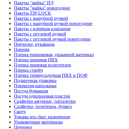
Пакеты "майка" НД
Пакеты "майка" новогодние
Пакеты ZIP-LOCK
Пакеты с вырубной ручкой
Пакеты с вырубной ручкой новогодние
Пакеты с клеевым клапаном
Пакеты с петлевой ручкой
Пакеты с петлевой ручкой новогодние
Перчатки, рукавицы
Пикник
Пленка парниковая, укрывной материал
Пленка пищевая ПВХ
Пленка пищевая полиэтилен
Пленка стрейч
Пленка термоусадочная ПВХ и ПОФ
Подарочная упаковка
Покрытия напольные
Посуда бумажная
Посуда одноразовая пластик
Салфетки ажурные, тарталетки
Салфетки, полотенца, бумага
Скотч
Товары хоз.-быт. назначения
Упаковочные материалы
Ценники