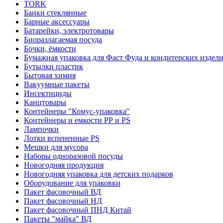
TORK
Банки стеклянные
Барные аксессуары
Батарейки, электротовары
Биоразлагаемая посуда
Бочки, ёмкости
Бумажная упаковка для Фаст Фуда и кондитерских издел
Бутылки пластик
Бытовая химия
Вакуумные пакеты
Инсектициды
Канцтовары
Контейнеры "Комус-упаковка"
Контейнеры и емкости РР и PS
Лампочки
Лотки вспененные PS
Мешки для мусора
Наборы одноразовой посуды
Новогодняя продукция
Новогодняя упаковка для детских подарков
Оборудование для упаковки
Пакет фасовочный ВД
Пакет фасовочный НД
Пакет фасовочный ПНД Китай
Пакеты "майка" ВД