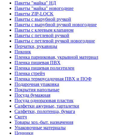
Пакеты "майка" НД
Пакеты "майка" новогодние
Пакеты ZIP-LOCK
Пакеты с вырубной ручкой
Пакеты с вырубной ручкой новогодние
Пакеты с клеевым клапаном
Пакеты с петлевой ручкой
Пакеты с петлевой ручкой новогодние
Перчатки, рукавицы
Пикник
Пленка парниковая, укрывной материал
Пленка пищевая ПВХ
Пленка пищевая полиэтилен
Пленка стрейч
Пленка термоусадочная ПВХ и ПОФ
Подарочная упаковка
Покрытия напольные
Посуда бумажная
Посуда одноразовая пластик
Салфетки ажурные, тарталетки
Салфетки, полотенца, бумага
Скотч
Товары хоз.-быт. назначения
Упаковочные материалы
Ценники