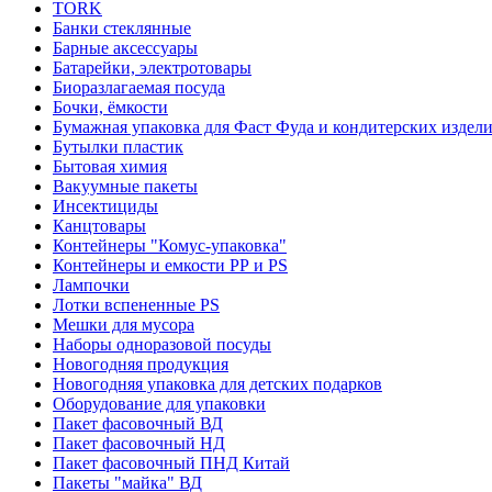
TORK
Банки стеклянные
Барные аксессуары
Батарейки, электротовары
Биоразлагаемая посуда
Бочки, ёмкости
Бумажная упаковка для Фаст Фуда и кондитерских издел
Бутылки пластик
Бытовая химия
Вакуумные пакеты
Инсектициды
Канцтовары
Контейнеры "Комус-упаковка"
Контейнеры и емкости РР и PS
Лампочки
Лотки вспененные PS
Мешки для мусора
Наборы одноразовой посуды
Новогодняя продукция
Новогодняя упаковка для детских подарков
Оборудование для упаковки
Пакет фасовочный ВД
Пакет фасовочный НД
Пакет фасовочный ПНД Китай
Пакеты "майка" ВД