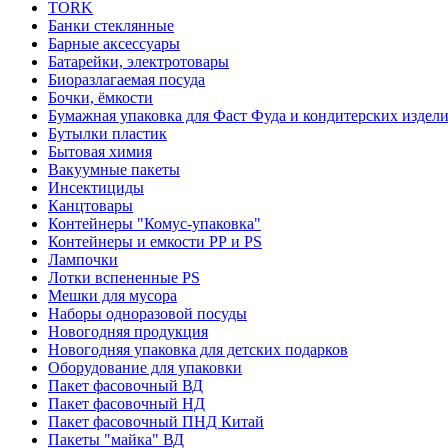
TORK
Банки стеклянные
Барные аксессуары
Батарейки, электротовары
Биоразлагаемая посуда
Бочки, ёмкости
Бумажная упаковка для Фаст Фуда и кондитерских издел
Бутылки пластик
Бытовая химия
Вакуумные пакеты
Инсектициды
Канцтовары
Контейнеры "Комус-упаковка"
Контейнеры и емкости РР и PS
Лампочки
Лотки вспененные PS
Мешки для мусора
Наборы одноразовой посуды
Новогодняя продукция
Новогодняя упаковка для детских подарков
Оборудование для упаковки
Пакет фасовочный ВД
Пакет фасовочный НД
Пакет фасовочный ПНД Китай
Пакеты "майка" ВД