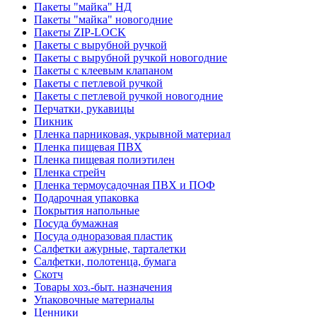
Пакеты "майка" НД
Пакеты "майка" новогодние
Пакеты ZIP-LOCK
Пакеты с вырубной ручкой
Пакеты с вырубной ручкой новогодние
Пакеты с клеевым клапаном
Пакеты с петлевой ручкой
Пакеты с петлевой ручкой новогодние
Перчатки, рукавицы
Пикник
Пленка парниковая, укрывной материал
Пленка пищевая ПВХ
Пленка пищевая полиэтилен
Пленка стрейч
Пленка термоусадочная ПВХ и ПОФ
Подарочная упаковка
Покрытия напольные
Посуда бумажная
Посуда одноразовая пластик
Салфетки ажурные, тарталетки
Салфетки, полотенца, бумага
Скотч
Товары хоз.-быт. назначения
Упаковочные материалы
Ценники