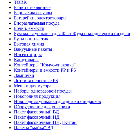
TORK
Банки стеклянные
Барные аксессуары
Батарейки, электротовары
Биоразлагаемая посуда
Бочки, ёмкости
Бумажная упаковка для Фаст Фуда и кондитерских издел
Бутылки пластик
Бытовая химия
Вакуумные пакеты
Инсектициды
Канцтовары
Контейнеры "Комус-упаковка"
Контейнеры и емкости РР и PS
Лампочки
Лотки вспененные PS
Мешки для мусора
Наборы одноразовой посуды
Новогодняя продукция
Новогодняя упаковка для детских подарков
Оборудование для упаковки
Пакет фасовочный ВД
Пакет фасовочный НД
Пакет фасовочный ПНД Китай
Пакеты "майка" ВД