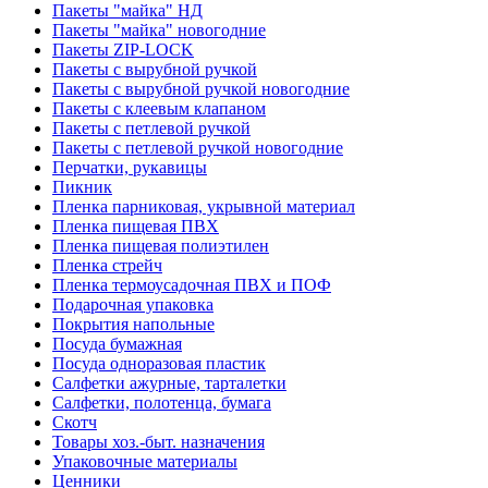
Пакеты "майка" НД
Пакеты "майка" новогодние
Пакеты ZIP-LOCK
Пакеты с вырубной ручкой
Пакеты с вырубной ручкой новогодние
Пакеты с клеевым клапаном
Пакеты с петлевой ручкой
Пакеты с петлевой ручкой новогодние
Перчатки, рукавицы
Пикник
Пленка парниковая, укрывной материал
Пленка пищевая ПВХ
Пленка пищевая полиэтилен
Пленка стрейч
Пленка термоусадочная ПВХ и ПОФ
Подарочная упаковка
Покрытия напольные
Посуда бумажная
Посуда одноразовая пластик
Салфетки ажурные, тарталетки
Салфетки, полотенца, бумага
Скотч
Товары хоз.-быт. назначения
Упаковочные материалы
Ценники