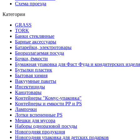
Схема проезда
Категории
GRASS
TORK
Банки стеклянные
Барные аксессуары
Батарейки, электротовары
Биоразлагаемая посуда
Бочки, ёмкости
Бумажная упаковка для Фаст Фуда и кондитерских издел
Бутылки пластик
Бытовая химия
Вакуумные пакеты
Инсектициды
Канцтовары
Контейнеры "Комус-упаковка"
Контейнеры и емкости РР и PS
Лампочки
Лотки вспененные PS
Мешки для мусора
Наборы одноразовой посуды
Новогодняя продукция
Новогодняя упаковка для детских подарков