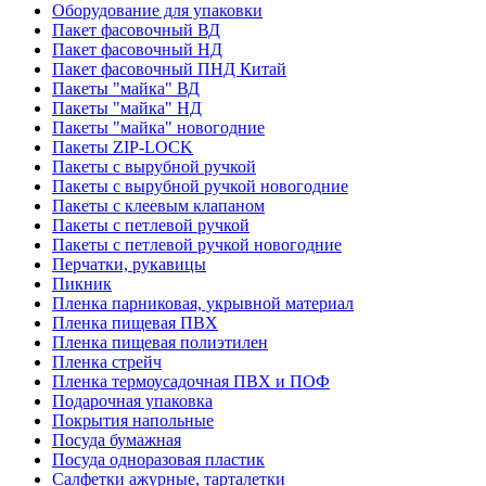
Оборудование для упаковки
Пакет фасовочный ВД
Пакет фасовочный НД
Пакет фасовочный ПНД Китай
Пакеты "майка" ВД
Пакеты "майка" НД
Пакеты "майка" новогодние
Пакеты ZIP-LOCK
Пакеты с вырубной ручкой
Пакеты с вырубной ручкой новогодние
Пакеты с клеевым клапаном
Пакеты с петлевой ручкой
Пакеты с петлевой ручкой новогодние
Перчатки, рукавицы
Пикник
Пленка парниковая, укрывной материал
Пленка пищевая ПВХ
Пленка пищевая полиэтилен
Пленка стрейч
Пленка термоусадочная ПВХ и ПОФ
Подарочная упаковка
Покрытия напольные
Посуда бумажная
Посуда одноразовая пластик
Салфетки ажурные, тарталетки