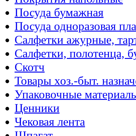
Посуда бумажная
Посуда одноразовая пл
Салфетки ажурные, тар
Салфетки, полотенца, б
Скотч
Товары хоз.-быт. назна
Упаковочные материал
Ценники
Чековая лента
Шпагат