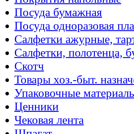
Посуда бумажная
Посуда одноразовая пл
Салфетки ажурные, тар
Салфетки, полотенца, б
Скотч
Товары хоз.-быт. назна
Упаковочные материал
Ценники
Чековая лента
Шпагат