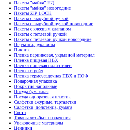
Пакеты "майка" НД
Пакеты "майка" новогодние
Пакеты ZIP-LOCK
Пакеты с вырубной ручкой
Пакеты с вырубной ручкой новогодние
Пакеты с клеевым клапаном
Пакеты с петлевой ручкой
Пакеты с петлевой ручкой новогодние
Перчатки, рукавицы
Пикник
Пленка парниковая, укрывной материал
Пленка пищевая ПВХ
Пленка пищевая полиэтилен
Пленка стрейч
Пленка термоусадочная ПВХ и ПОФ
Подарочная упаковка
Покрытия напольные
Посуда бумажная
Посуда одноразовая пластик
Салфетки ажурные, тарталетки
Салфетки, полотенца, бумага
Скотч
Товары хоз.-быт. назначения
Упаковочные материалы
Ценники