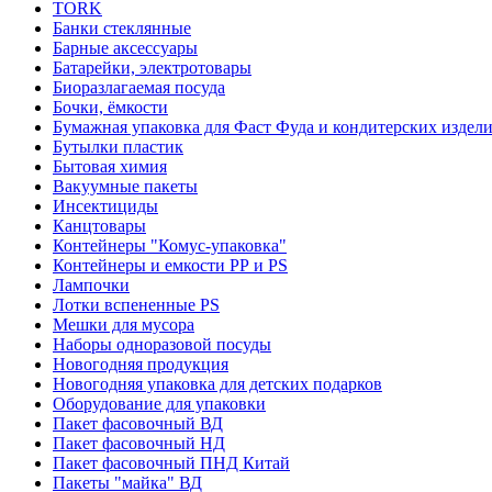
TORK
Банки стеклянные
Барные аксессуары
Батарейки, электротовары
Биоразлагаемая посуда
Бочки, ёмкости
Бумажная упаковка для Фаст Фуда и кондитерских издел
Бутылки пластик
Бытовая химия
Вакуумные пакеты
Инсектициды
Канцтовары
Контейнеры "Комус-упаковка"
Контейнеры и емкости РР и PS
Лампочки
Лотки вспененные PS
Мешки для мусора
Наборы одноразовой посуды
Новогодняя продукция
Новогодняя упаковка для детских подарков
Оборудование для упаковки
Пакет фасовочный ВД
Пакет фасовочный НД
Пакет фасовочный ПНД Китай
Пакеты "майка" ВД