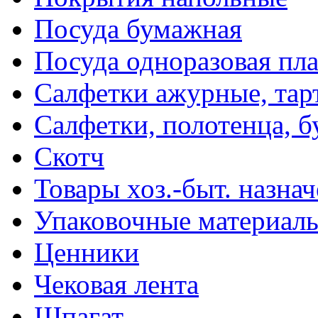
Посуда бумажная
Посуда одноразовая пл
Салфетки ажурные, тар
Салфетки, полотенца, б
Скотч
Товары хоз.-быт. назна
Упаковочные материал
Ценники
Чековая лента
Шпагат