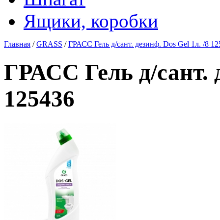
Ящики, коробки
Главная
/
GRASS
/
ГРАСС Гель д/сант. дезинф. Dos Gel 1л. /8 1
ГРАСС Гель д/сант. д
125436