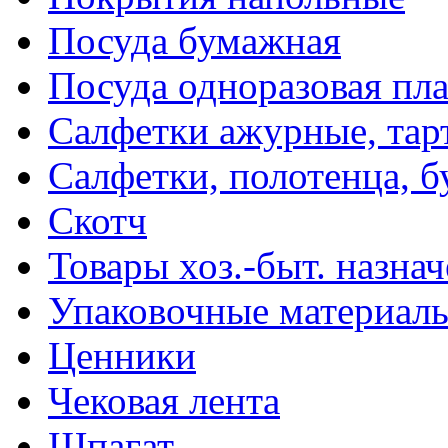
Посуда бумажная
Посуда одноразовая пл
Салфетки ажурные, тар
Салфетки, полотенца, б
Скотч
Товары хоз.-быт. назна
Упаковочные материал
Ценники
Чековая лента
Шпагат