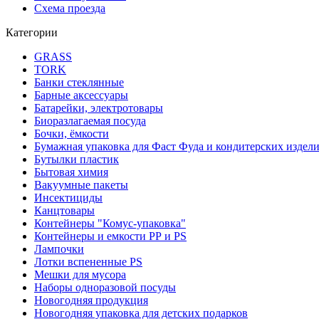
Схема проезда
Категории
GRASS
TORK
Банки стеклянные
Барные аксессуары
Батарейки, электротовары
Биоразлагаемая посуда
Бочки, ёмкости
Бумажная упаковка для Фаст Фуда и кондитерских издел
Бутылки пластик
Бытовая химия
Вакуумные пакеты
Инсектициды
Канцтовары
Контейнеры "Комус-упаковка"
Контейнеры и емкости РР и PS
Лампочки
Лотки вспененные PS
Мешки для мусора
Наборы одноразовой посуды
Новогодняя продукция
Новогодняя упаковка для детских подарков