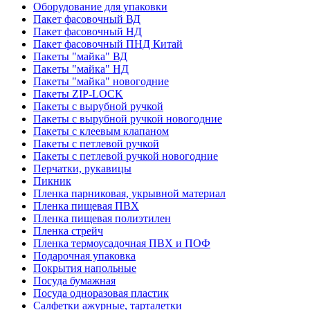
Оборудование для упаковки
Пакет фасовочный ВД
Пакет фасовочный НД
Пакет фасовочный ПНД Китай
Пакеты "майка" ВД
Пакеты "майка" НД
Пакеты "майка" новогодние
Пакеты ZIP-LOCK
Пакеты с вырубной ручкой
Пакеты с вырубной ручкой новогодние
Пакеты с клеевым клапаном
Пакеты с петлевой ручкой
Пакеты с петлевой ручкой новогодние
Перчатки, рукавицы
Пикник
Пленка парниковая, укрывной материал
Пленка пищевая ПВХ
Пленка пищевая полиэтилен
Пленка стрейч
Пленка термоусадочная ПВХ и ПОФ
Подарочная упаковка
Покрытия напольные
Посуда бумажная
Посуда одноразовая пластик
Салфетки ажурные, тарталетки