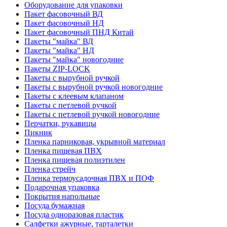
Оборудование для упаковки
Пакет фасовочный ВД
Пакет фасовочный НД
Пакет фасовочный ПНД Китай
Пакеты "майка" ВД
Пакеты "майка" НД
Пакеты "майка" новогодние
Пакеты ZIP-LOCK
Пакеты с вырубной ручкой
Пакеты с вырубной ручкой новогодние
Пакеты с клеевым клапаном
Пакеты с петлевой ручкой
Пакеты с петлевой ручкой новогодние
Перчатки, рукавицы
Пикник
Пленка парниковая, укрывной материал
Пленка пищевая ПВХ
Пленка пищевая полиэтилен
Пленка стрейч
Пленка термоусадочная ПВХ и ПОФ
Подарочная упаковка
Покрытия напольные
Посуда бумажная
Посуда одноразовая пластик
Салфетки ажурные, тарталетки