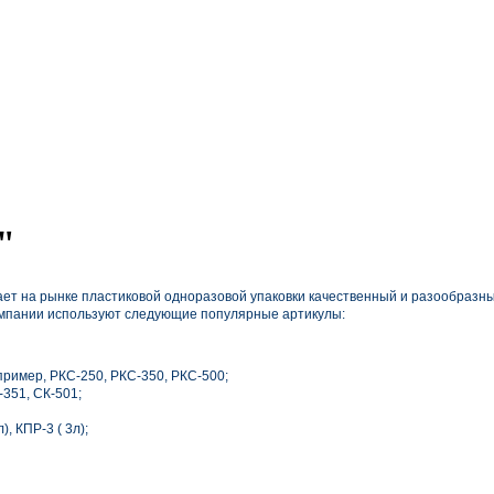
"
ет на рынке пластиковой одноразовой упаковки качественный и разообразны
мпании используют следующие популярные артикулы:
ример, РКС-250, РКС-350, РКС-500;
-351, СК-501;
, КПР-3 ( 3л);