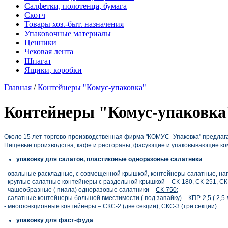
Салфетки, полотенца, бумага
Скотч
Товары хоз.-быт. назначения
Упаковочные материалы
Ценники
Чековая лента
Шпагат
Ящики, коробки
Главная
/
Контейнеры "Комус-упаковка"
Контейнеры "Комус-упаковка
Около 15 лет торгово-производственная фирма "КОМУС–Упаковка" предлага
Пищевые производства, кафе и рестораны, фасующие и упаковывающие ко
упаковку для салатов, пластиковые одноразовые салатники
:
- овальные раскладные, с совмещенной крышкой, контейнеры салатные, нап
- круглые салатные контейнеры с раздельной крышкой – СК-180, СК-251, СК
- чашеобразные ( пиала) одноразовые салатники –
СК-750
;
- салатные контейнеры большой вместимости ( под запайку) – КПР-2,5 ( 2,5 л)
- многосекционные контейнеры – СКС-2 (две секции), СКС-3 (три секции).
упаковку для фаст-фуда
: