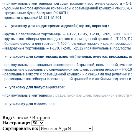
- прямоугольные контейнеры под суши, пахлаву и восточные сладости – С-19
- удобные многосекционные контейнеры с совмещенной крышкой РК-25С4, 
- треугольные бутербродники РК-60ТН;
- креманки с крышкой М-151, М-201.
упаковку для кондитерских изделий ( тортов, пирогов) :
- круглые пластиковые тортовницы – Т-192, Т-195, Т-230, Т-265, Т-280, Т-305
- круглые контейнеры для «кондитерки» с совмещенной крышкой – Т-210, Т-21
- большие емкости для тортов – Т-450 ( под кондитерские изделия весом до 5
- квадратные тортовницы – Т-170, Т-240, Т-2512 (прямоугольные, под торты
упаковку для кондитерских изделий ( печенья, рулетов, пирожных, в
- прямоугольные раскладные с совмещенной крышкой, повышенной емкости, 
- квадратные раскладные с совмещенной крышкой, средней емкости – РК-10,
- раскладные емкости с совмещенной крышкой и с секциями под рулетики и 
- раскладные контейнеры с совмещенной крышкой и с ячейками под кексы и
упаковку для полуфабрикатов:
- прямоугольные контейнеры с раздельной крышкой, повышенной емкости – 
упаковку для мороженого
Вид:
Список
/
Витрина
На странице:
Сортировать по: