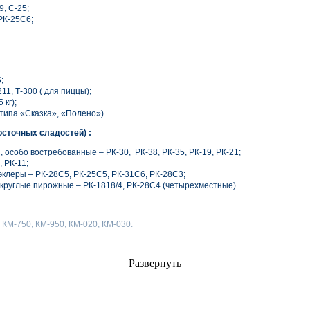
, С-25;
РК-25С6;
;
1, Т-300 ( для пиццы);
 кг);
 типа «Сказка», «Полено»).
осточных сладостей) :
особо востребованные – РК-30, РК-38, РК-35, РК-19, РК-21;
 РК-11;
эклеры – РК-28С5, РК-25С5, РК-31С6, РК-28С3;
 круглые пирожные – РК-1818/4, РК-28С4 (четырехместные).
КМ-750, КМ-950, КМ-020, КМ-030.
Развернуть