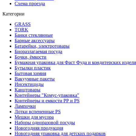
Схема проезда
Категории
GRASS
TORK
Банки стеклянные
Барные аксессуары
Батарейки, электротовары
Биоразлагаемая посуда
Бочки, ёмкости
Бумажная упаковка для Фаст Фуда и кондитерских издел
Бутылки пластик
Бытовая химия
Вакуумные пакеты
Инсектициды
Канцтовары
Контейнеры "Комус-упаковка"
Контейнеры и емкости РР и PS
Лампочки
Лотки вспененные PS
Мешки для мусора
Наборы одноразовой посуды
Новогодняя продукция
Новогодняя упаковка для детских подарков