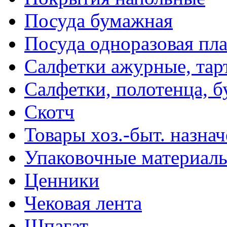
Посуда бумажная
Посуда одноразовая пл
Салфетки ажурные, тар
Салфетки, полотенца, б
Скотч
Товары хоз.-быт. назна
Упаковочные материал
Ценники
Чековая лента
Шпагат