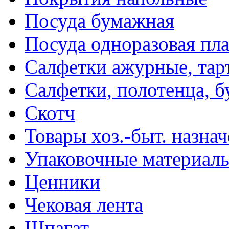
Посуда бумажная
Посуда одноразовая пл
Салфетки ажурные, тар
Салфетки, полотенца, б
Скотч
Товары хоз.-быт. назна
Упаковочные материал
Ценники
Чековая лента
Шпагат