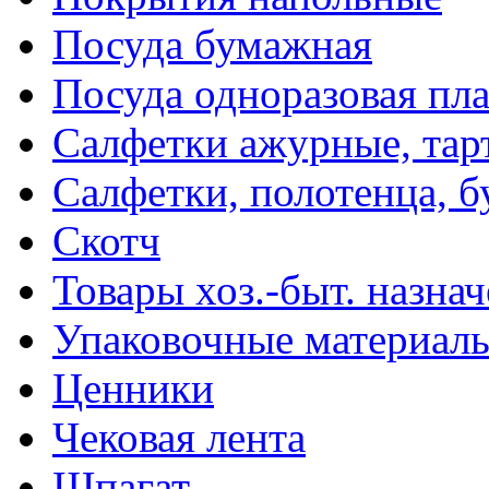
Посуда бумажная
Посуда одноразовая пл
Салфетки ажурные, тар
Салфетки, полотенца, б
Скотч
Товары хоз.-быт. назна
Упаковочные материал
Ценники
Чековая лента
Шпагат