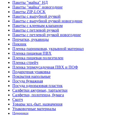
Пакеты "майка" НД
Пакеты "майка" новогодние
Пакеты ZIP-LOCK
Пакеты с вырубной ручкой
Пакеты с вырубной ручкой новогодние
Пакеты с клеевым клапаном
Пакеты с петлевой ручкой
Пакеты с петлевой ручкой новогодние
Перчатки, рукавицы
Пикник
Пленка парниковая, укрывной материал
Пленка пищевая ПВХ
Пленка пищевая полиэтилен
Пленка стрейч
Пленка термоусадочная ПВХ и ПОФ
Подарочная упаковка
Покрытия напольные
Посуда бумажная
Посуда одноразовая пластик
Салфетки ажурные, тарталетки
Салфетки, полотенца, бумага
Скотч
Товары хоз.-быт. назначения
Упаковочные материалы
Ценники