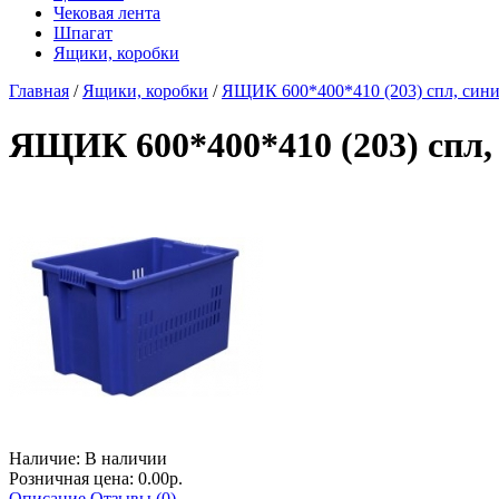
Чековая лента
Шпагат
Ящики, коробки
Главная
/
Ящики, коробки
/
ЯЩИК 600*400*410 (203) спл, с
ЯЩИК 600*400*410 (203) сп
Наличие:
В наличии
Розничная цена: 0.00р.
Описание
Отзывы (0)