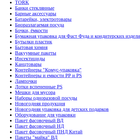
TORK
Банки стеклянные
Барные аксессуары
Батарейки, электротовары
Биоразлагаемая посуда
Бочки, ёмкости
Бумажная упаковка для Фаст Фуда и кондитерских издел
Бутылки пластик
Бытовая химия
Вакуумные пакеты
Инсектициды
Канцтовары
Контейнеры "Комус-упаковка"
Контейнеры и емкости РР и PS
Лампочки
Лотки вспененные PS
Мешки для мусора
Наборы одноразовой посуды
Новогодняя продукция
Новогодняя упаковка для детских подарков
Оборудование для упаковки
Пакет фасовочный ВД
Пакет фасовочный НД
Пакет фасовочный ПНД Китай
Пакеты "майка" ВД