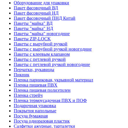
Оборудование для упаковки
Пакет фасовочный ВД
Пакет фасовочный НД
Пакет фасовочный ПНД Китай
Пакеты "майка" ВД
Пакеты "майка" НД
Пакеты "майка" новогодние
Пакеты ZIP-LOCK
Пакеты с вырубной ручкой
Пакеты с вырубной ручкой новогодние
Пакеты с клеевым клапаном
Пакеты с петлевой ручкой
Пакеты с петлевой ручкой новогодние
Перчатки, рукавицы
Пикник
Пленка парниковая, укрывной материал
Пленка пищевая ПВХ
Пленка пищевая полиэтилен
Пленка стрейч
Пленка термоусадочная ПВХ и ПОФ
Подарочная упаковка
Покрытия напольные
Посуда бумажная
Посуда одноразовая пластик
Салфетки ажурные, тарталетки