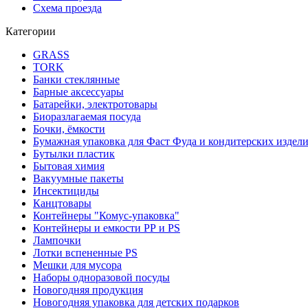
Схема проезда
Категории
GRASS
TORK
Банки стеклянные
Барные аксессуары
Батарейки, электротовары
Биоразлагаемая посуда
Бочки, ёмкости
Бумажная упаковка для Фаст Фуда и кондитерских издел
Бутылки пластик
Бытовая химия
Вакуумные пакеты
Инсектициды
Канцтовары
Контейнеры "Комус-упаковка"
Контейнеры и емкости РР и PS
Лампочки
Лотки вспененные PS
Мешки для мусора
Наборы одноразовой посуды
Новогодняя продукция
Новогодняя упаковка для детских подарков