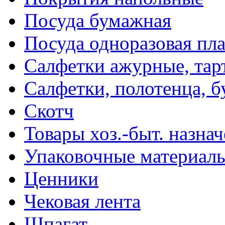
Посуда бумажная
Посуда одноразовая пл
Салфетки ажурные, тар
Салфетки, полотенца, б
Скотч
Товары хоз.-быт. назна
Упаковочные материал
Ценники
Чековая лента
Шпагат