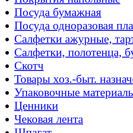
Посуда бумажная
Посуда одноразовая пл
Салфетки ажурные, тар
Салфетки, полотенца, б
Скотч
Товары хоз.-быт. назна
Упаковочные материал
Ценники
Чековая лента
Шпагат