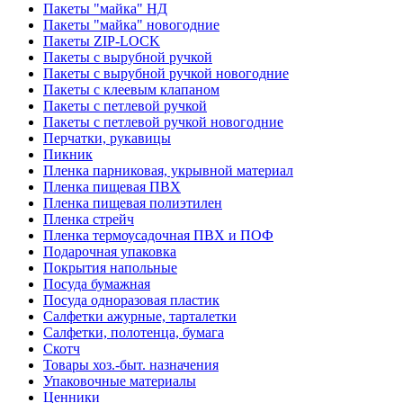
Пакеты "майка" НД
Пакеты "майка" новогодние
Пакеты ZIP-LOCK
Пакеты с вырубной ручкой
Пакеты с вырубной ручкой новогодние
Пакеты с клеевым клапаном
Пакеты с петлевой ручкой
Пакеты с петлевой ручкой новогодние
Перчатки, рукавицы
Пикник
Пленка парниковая, укрывной материал
Пленка пищевая ПВХ
Пленка пищевая полиэтилен
Пленка стрейч
Пленка термоусадочная ПВХ и ПОФ
Подарочная упаковка
Покрытия напольные
Посуда бумажная
Посуда одноразовая пластик
Салфетки ажурные, тарталетки
Салфетки, полотенца, бумага
Скотч
Товары хоз.-быт. назначения
Упаковочные материалы
Ценники