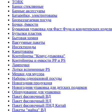
TORK
Банки стеклянные
Барные аксессуары
Батарейки, электротовары
Биоразлагаемая посуда
Бочки, ёмкости
Бумажная упаковка для Фаст Фуда и кондитерских издел
Бутылки пластик
Бытовая химия
Вакуумные пакеты
Инсектициды
Канцтовары
Контейнеры "Комус-упаковка"
Контейнеры и емкости РР и PS
Лампочки
Лотки вспененные PS
Мешки для мусора
Наборы одноразовой посуды
Новогодняя продукция
Новогодняя упаковка для детских подарков
Оборудование для упаковки
Пакет фасовочный ВД
Пакет фасовочный НД
Пакет фасовочный ПНД Китай
Пакеты "майка" ВД