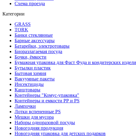
Схема проезда
Категории
GRASS
TORK
Банки стеклянные
Барные аксессуары
Батарейки, электротовары
Биоразлагаемая посуда
Бочки, ёмкости
Бумажная упаковка для Фаст Фуда и кондитерских издел
Бутылки пластик
Бытовая химия
Вакуумные пакеты
Инсектициды
Канцтовары
Контейнеры "Комус-упаковка"
Контейнеры и емкости РР и PS
Лампочки
Лотки вспененные PS
Мешки для мусора
Наборы одноразовой посуды
Новогодняя продукция
Новогодняя упаковка для детских подарков