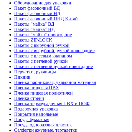
Оборудование для упаковки
Пакет фасовочный ВД
Пакет фасовочный НД
Пакет фасовочный ПНД Китай
Пакеты "майка" ВД
Пакеты "майка" НД
Пакеты "майка" новогодние
Пакеты ZIP-LOCK
Пакеты с вырубной ручкой
Пакеты с вырубной ручкой новогодние
Пакеты с клеевым клапаном
Пакеты с петлевой ручкой
Пакеты с петлевой ручкой новогодние
Перчатки, рукавицы
Пикник
Пленка парниковая, укрывной материал
Пленка пищевая ПВХ
Пленка пищевая полиэтилен
Пленка стрейч
Пленка термоусадочная ПВХ и ПОФ
Подарочная упаковка
Покрытия напольные
Посуда бумажная
Посуда одноразовая пластик
Салфетки ажурные, тарталетки