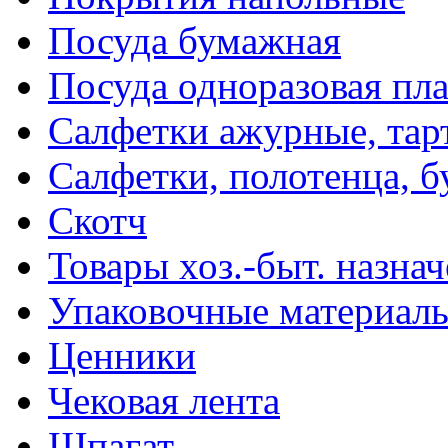
Посуда бумажная
Посуда одноразовая пл
Салфетки ажурные, тар
Салфетки, полотенца, б
Скотч
Товары хоз.-быт. назна
Упаковочные материал
Ценники
Чековая лента
Шпагат