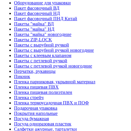
Оборудование для упаковки
Пакет фасовочный ВД
Пакет фасовочный НД
Пакет фасовочный ПНД Китай
Пакеты "майка" ВД
Пакеты "майка" НД
Пакеты "майка" новогодние
Пакеты ZIP-LOCK
Пакеты с вырубной ручкой
Пакеты с вырубной ручкой новогодние
Пакеты с клеевым клапаном
Пакеты с петлевой ручкой
Пакеты с петлевой ручкой новогодние
Перчатки, рукавицы
Пикник
Пленка парниковая, укрывной материал
Пленка пищевая ПВХ
Пленка пищевая полиэтилен
Пленка стрейч
Пленка термоусадочная ПВХ и ПОФ
Подарочная упаковка
Покрытия напольные
Посуда бумажная
Посуда одноразовая пластик
Салфетки ажурные, тарталетки