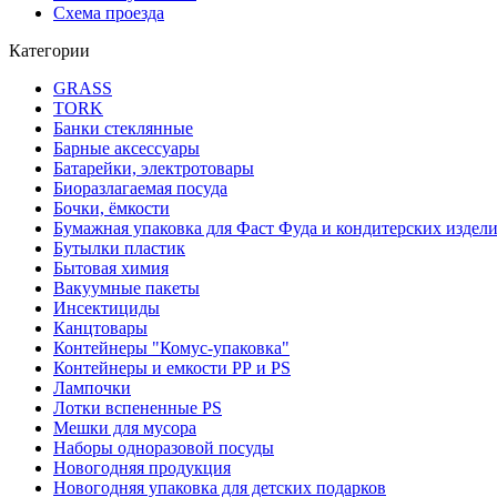
Схема проезда
Категории
GRASS
TORK
Банки стеклянные
Барные аксессуары
Батарейки, электротовары
Биоразлагаемая посуда
Бочки, ёмкости
Бумажная упаковка для Фаст Фуда и кондитерских издел
Бутылки пластик
Бытовая химия
Вакуумные пакеты
Инсектициды
Канцтовары
Контейнеры "Комус-упаковка"
Контейнеры и емкости РР и PS
Лампочки
Лотки вспененные PS
Мешки для мусора
Наборы одноразовой посуды
Новогодняя продукция
Новогодняя упаковка для детских подарков