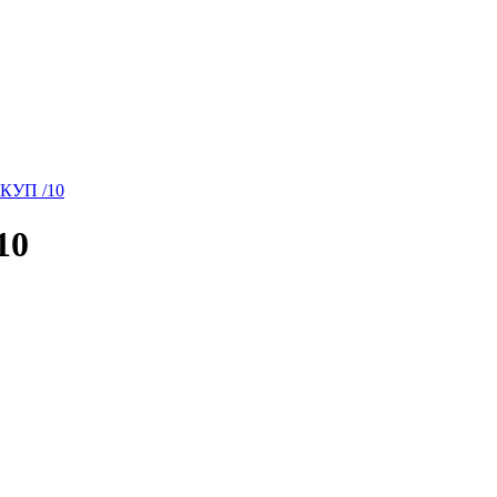
КУП /10
10