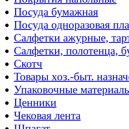
Посуда бумажная
Посуда одноразовая пл
Салфетки ажурные, тар
Салфетки, полотенца, б
Скотч
Товары хоз.-быт. назна
Упаковочные материал
Ценники
Чековая лента
Шпагат