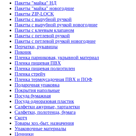
Пакеты "майка" НД
Пакеты "майка" новогодние
Пакеты ZIP-LOCK
Пакеты с вырубной ручкой
Пакеты с вырубной ручкой новогодние
Пакеты с клеевым клапаном
Пакеты с петлевой ручкой
Пакеты с петлевой ручкой новогодние
Перчатки, рукавицы
Пикник
Пленка парниковая, укрывной материал
Пленка пищевая ПВХ
Пленка пищевая полиэтилен
Пленка стрейч
Пленка термоусадочная ПВХ и ПОФ
Подарочная упаковка
Покрытия напольные
Посуда бумажная
Посуда одноразовая пластик
Салфетки ажурные, тарталетки
Салфетки, полотенца, бумага
Скотч
Товары хоз.-быт. назначения
Упаковочные материалы
Ценники