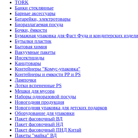
TORK
Банки стеклянные
Барные аксессуары
Батарейки, электротовары
Биоразлагаемая посуда
Бочки, ёмкости
Бумажная упаковка для Фаст Фуда и кондитерских издел
Бутылки пластик
Бытовая химия
Вакуумные пакеты
Инсектициды
Канцтовары
Контейнеры "Комус-упаковка"
Контейнеры и емкости РР и PS
Лампочки
Лотки вспененные PS
Мешки для мусора
Наборы одноразовой посуды
Новогодняя продукция
Новогодняя упаковка для детских подарков
Оборудование для упаковки
Пакет фасовочный ВД
Пакет фасовочный НД
Пакет фасовочный ПНД Китай
Пакеты "майка" ВД